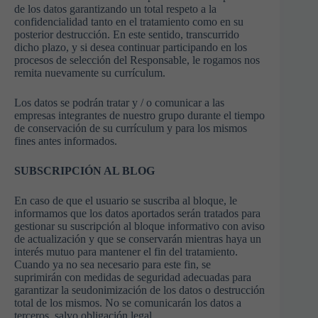
y estructura
de los datos garantizando un total respeto a la
de la web, en
confidencialidad tanto en el tratamiento como en su
base a cómo
posterior destrucción. En este sentido, transcurrido
se usa la
dicho plazo, y si desea continuar participando en los
web.
procesos de selección del Responsable, le rogamos nos
remita nuevamente su currículum.
Los datos se podrán tratar y / o comunicar a las
Experiencia
empresas integrantes de nuestro grupo durante el tiempo
Para que
de conservación de su currículum y para los mismos
nuestra web
fines antes informados.
funcione lo
mejor posible
durante tu
SUBSCRIPCIÓN AL BLOG
visita. Si
rechaza estas
En caso de que el usuario se suscriba al bloque, le
cookies,
informamos que los datos aportados serán tratados para
algunas
gestionar su suscripción al bloque informativo con aviso
funcionalidades
de actualización y que se conservarán mientras haya un
desaparecerán
interés mutuo para mantener el fin del tratamiento.
de la web.
Cuando ya no sea necesario para este fin, se
suprimirán con medidas de seguridad adecuadas para
garantizar la seudonimización de los datos o destrucción
total de los mismos. No se comunicarán los datos a
Marketing
terceros, salvo obligación legal.