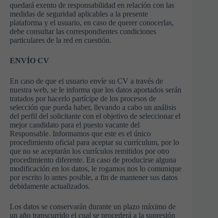
quedará exento de responsabilidad en relación con las
medidas de seguridad aplicables a la presente
plataforma y el usuario, en caso de querer conocerlas,
debe consultar las correspondientes condiciones
particulares de la red en cuestión.
ENVÍO CV
Necesarias
Estas
En caso de que el usuario envíe su CV a través de
cookies no
nuestra web, se le informa que los datos aportados serán
son
tratados por hacerlo partícipe de los procesos de
opcionales.
selección que pueda haber, llevando a cabo un análisis
Son
del perfil del solicitante con el objetivo de seleccionar el
necesarias
mejor candidato para el puesto vacante del
para que
Responsable. Informamos que este es el único
funcione la
procedimiento oficial para aceptar su currículum, por lo
web.
que no se aceptarán los currículos remitidos por otro
procedimiento diferente. En caso de producirse alguna
modificación en los datos, le rogamos nos lo comunique
por escrito lo antes posible, a fin de mantener sus datos
Estadísticas
debidamente actualizados.
Para que
podamos
mejorar la
Los datos se conservarán durante un plazo máximo de
funcionalidad
un año transcurrido el cual se procederá a la supresión