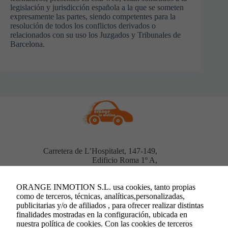
legislación y jurisdicción española a la que se someten
expresamente las partes, siendo competentes para la
resolución de todos los conflictos derivados o
relacionados con su uso los Juzgados y Tribunales de
Barcelona.
Carretera de L’Hospitalet, 147-149,
Edificio Roma 1º A,
Cornellà de Llobregat, Barcelona
93 1287880
/
93 1287881
ORANGE INMOTION S.L. usa cookies, tanto propias
info@orangeinmotion.com
como de terceros, técnicas, analíticas,personalizadas,
publicitarias y/o de afiliados , para ofrecer realizar distintas
finalidades mostradas en la configuración, ubicada en
EUROPEAN ASSOCIATION OF
nuestra política de cookies. Con las cookies de terceros