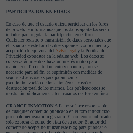
Al compartir
tus intereses y
comportamiento
PARTICIPACIÓN EN FOROS
mientras visitas
nuestro sitio,
En caso de que el usuario quiera participar en los foros
aumentas la
de la web, le informamos que los datos aportados serán
posibilidad de
tratados para regular la participación en el foro.
ver contenido y
Cualquier registro o transmisión de datos personales que
ofertas
el usuario de este foro facilite supone el conocimiento y
personalizados.
aceptación inequívoca del
Aviso legal
y la Política de
Privacidad expuestos en la página web. Los datos se
conservarán mientras haya un interés mutuo para
mantener el fin del tratamiento y cuando ya no sea
necesario para tal fin, se suprimirán con medidas de
seguridad adecuadas para garantizar la
pseudonimitzación de los datos (en su caso) o
destrucción total de los mismos. Las publicaciones se
mostrarán públicamente a los usuarios del foro en línea.
ORANGE INMOTION S.L.
no se hace responsable
de cualquier contenido publicado en el foro introducido
por cualquier usuario registrado. El contenido publicado
sólo expresa el punto de vista de su autor. El autor del
comentario acepta no utilizar este blog para publicar o
enlazar a contenidos difamatorios, abusivos, de odio,